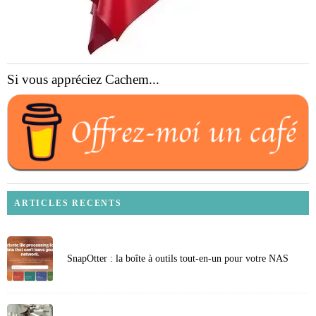
Si vous appréciez Cachem...
ARTICLES RECENTS
SnapOtter : la boîte à outils tout-en-un pour votre NAS