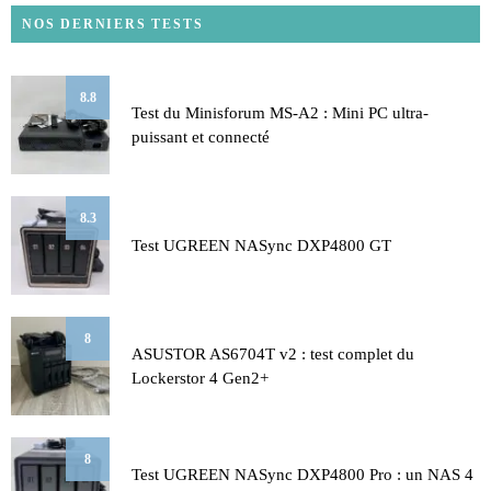
NOS DERNIERS TESTS
8.8
Test du Minisforum MS-A2 : Mini PC ultra-
puissant et connecté
8.3
Test UGREEN NASync DXP4800 GT
8
ASUSTOR AS6704T v2 : test complet du
Lockerstor 4 Gen2+
8
Test UGREEN NASync DXP4800 Pro : un NAS 4