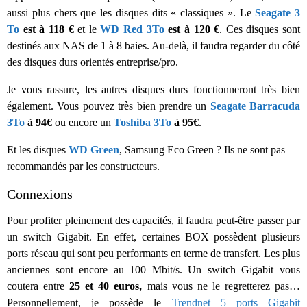
aussi plus chers que les disques dits « classiques ». Le
Seagate 3
To
est à 118 €
et le
WD Red 3To
est à 120 €
. Ces disques sont
destinés aux NAS de 1 à 8 baies. Au-delà, il faudra regarder du côté
des disques durs orientés entreprise/pro.
Je vous rassure, les autres disques durs fonctionneront très bien
également. Vous pouvez très bien prendre un
Seagate Barracuda
3To
à 94€
ou encore un
Toshiba 3To
à 95€
.
Et les disques
WD Green
, Samsung Eco Green ? Ils ne sont pas
recommandés par les constructeurs.
Connexions
Pour profiter pleinement des capacités, il faudra peut-être passer par
un switch Gigabit. En effet, certaines BOX possèdent plusieurs
ports réseau qui sont peu performants en terme de transfert. Les plus
anciennes sont encore au 100 Mbit/s. Un switch Gigabit vous
coutera entre
25 et 40 euros,
mais vous ne le regretterez pas…
Personnellement, je possède le
Trendnet 5 ports Gigabit