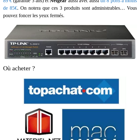
89 €
(garantie 3 ans) et
Netgear
aussi avec aussi
un 8 ports à moins
de 85€
. On notera que ces 3 produits sont administrables… Vous
pouvez foncer les yeux fermés.
Où acheter ?