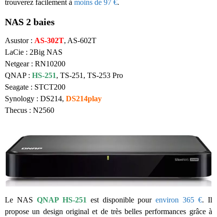
trouverez facilement à
moins de 97 €
.
NAS 2 baies
Asustor :
AS-302T
, AS-602T
LaCie : 2Big NAS
Netgear : RN10200
QNAP :
HS-251
, TS-251, TS-253 Pro
Seagate :
STCT200
Synology : DS214,
DS214play
Thecus : N2560
Le NAS
QNAP HS-251
est disponible pour
environ 365 €
. Il
propose un design original et de très belles performances grâce à