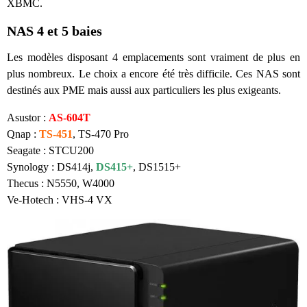
XBMC.
NAS 4 et 5 baies
Les modèles disposant 4 emplacements sont vraiment de plus en
plus nombreux. Le choix a encore été très difficile. Ces NAS sont
destinés aux PME mais aussi aux particuliers les plus exigeants.
Asustor :
AS-604T
Qnap :
TS-451
, TS-470 Pro
Seagate :
STCU200
Synology : DS414j,
DS415+
, DS1515+
Thecus : N5550, W4000
Ve-Hotech : VHS-4 VX