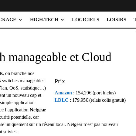
OCKAGE
HIGH-TECH
LOGICIELS
LOISIRS
h manageable et Cloud
ds, on branche nos
Prix
es switches manageables
(Vlan, QoS, statistique…)
Amazon
: 154,29€ (port inclus)
sent un nouveau cap et
LDLC
: 179,95€ (relais colis gratuit)
 simple application
c l’application
Netgear
urité potentielle, car
lise uniquement sur un réseau local. Netgear n’est pas nouveau
t suivies.