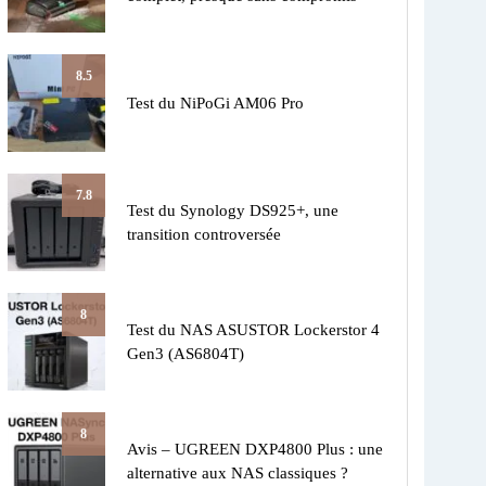
8.5
Test du NiPoGi AM06 Pro
7.8
Test du Synology DS925+, une
transition controversée
8
Test du NAS ASUSTOR Lockerstor 4
Gen3 (AS6804T)
8
Avis – UGREEN DXP4800 Plus : une
alternative aux NAS classiques ?