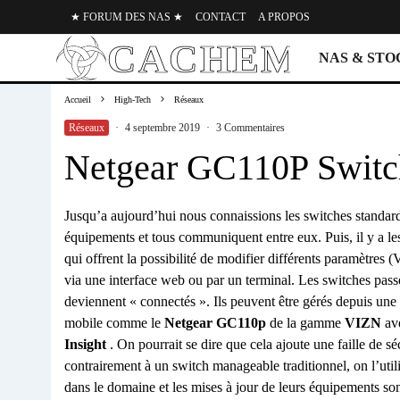
★ FORUM DES NAS ★
CONTACT
A PROPOS
NAS & ST
Accueil
High-Tech
Réseaux
Réseaux
·
4 septembre 2019
·
3 Commentaires
Netgear GC110P Switc
Jusqu’a aujourd’hui nous connaissions les switches standar
équipements et tous communiquent entre eux. Puis, il y a l
qui offrent la possibilité de modifier différents paramètres 
via une interface web ou par un terminal. Les switches pas
deviennent « connectés ». Ils peuvent être gérés depuis une
mobile comme le
Netgear GC110p
de la gamme
VIZN
ave
Insight
. On pourrait se dire que cela ajoute une faille de séc
contrairement à un switch manageable traditionnel, on l’uti
dans le domaine et les mises à jour de leurs équipements son