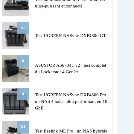
ultra-puissant et connecté
8.3
Test UGREEN NASync DXP4800 GT
8
ASUSTOR AS6704T v2 : test complet
du Lockerstor 4 Gen2+
8
Test UGREEN NASync DXP4800 Pro :
un NAS 4 baies ultra performant en 10
GbE
8.1
Test Beelink ME Pro : un NAS hybride