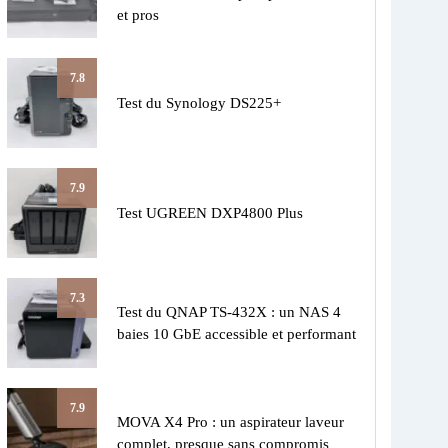
et pros
7.8
Test du Synology DS225+
7.9
Test UGREEN DXP4800 Plus
7.3
Test du QNAP TS-432X : un NAS 4
baies 10 GbE accessible et performant
7.9
MOVA X4 Pro : un aspirateur laveur
complet, presque sans compromis