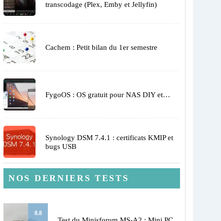
transcodage (Plex, Emby et Jellyfin)
Cachem : Petit bilan du 1er semestre
FygoOS : OS gratuit pour NAS DIY et…
Synology DSM 7.4.1 : certificats KMIP et
bugs USB
NOS DERNIERS TESTS
8.8
Test du Minisforum MS-A2 : Mini PC