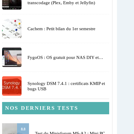
transcodage (Plex, Emby et Jellyfin)
Cachem : Petit bilan du 1er semestre
FygoOS : OS gratuit pour NAS DIY et…
Synology DSM 7.4.1 : certificats KMIP et
bugs USB
NOS DERNIERS TESTS
8.8
Test du Minisforum MS-A2 : Mini PC