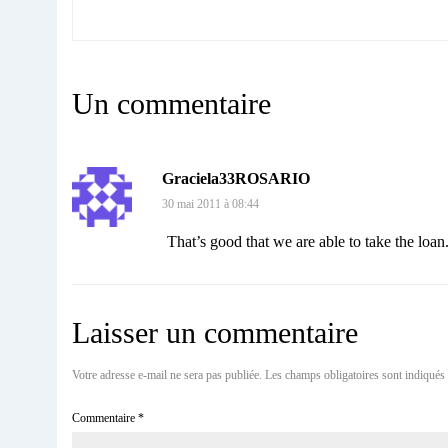
Un commentaire
Graciela33ROSARIO
30 mai 2011 à 08:44
That’s good that we are able to take the
loan.
Laisser un commentaire
Votre adresse e-mail ne sera pas publiée.
Les champs obligatoires sont indiqués
Commentaire
*