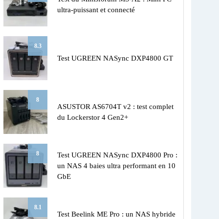
ultra-puissant et connecté
8.3
Test UGREEN NASync DXP4800 GT
8
ASUSTOR AS6704T v2 : test complet
du Lockerstor 4 Gen2+
8
Test UGREEN NASync DXP4800 Pro :
un NAS 4 baies ultra performant en 10
GbE
8.1
Test Beelink ME Pro : un NAS hybride