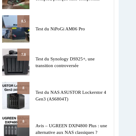
8.5
Test du NiPoGi AM06 Pro
7.8
Test du Synology DS925+, une
transition controversée
8
Test du NAS ASUSTOR Lockerstor 4
Gen3 (AS6804T)
8
Avis – UGREEN DXP4800 Plus : une
alternative aux NAS classiques ?