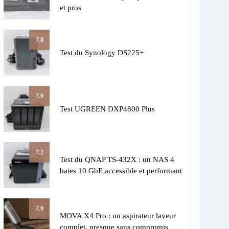
et pros
7.8
Test du Synology DS225+
7.9
Test UGREEN DXP4800 Plus
7.3
Test du QNAP TS-432X : un NAS 4
baies 10 GbE accessible et performant
7.9
MOVA X4 Pro : un aspirateur laveur
complet, presque sans compromis