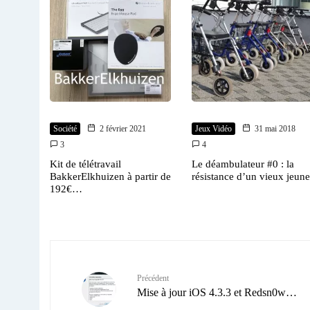
Société
2 février 2021
Jeux Vidéo
31 mai 2018
3
4
Kit de télétravail
Le déambulateur #0 : la
BakkerElkhuizen à partir de
résistance d’un vieux jeune
192€…
Précédent
Mise à jour iOS 4.3.3 et Redsn0w…