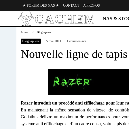
★ FORUM DES NAS ★
CONTACT
A PROPOS
NAS & ST
Accueil
Blogosphère
Blogosphère
·
5 mai 2011
·
1 commentaire
Nouvelle ligne de tapis
Razer introduit un procédé anti effilochage pour leur no
En maintenant la même sensation de vitesse, de contrôle
Goliathus délivre un maximum de performances pour vous
système anti effilochage et d’un cadre cousu, votre tapis de 