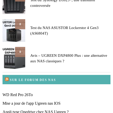
Test du Synology DS925+, une transition
controversée
8
Test du NAS ASUSTOR Lockerstor 4 Gen3
(AS6804T)
8
Avis – UGREEN DXP4800 Plus : une alternative
aux NAS classiques ?
SUR LE FORUM DES NAS
WD Red Pro 26To
Mise a jour de l'app Ugreen nas IOS
Appli type Onedrive chez NAS Ugreen ?