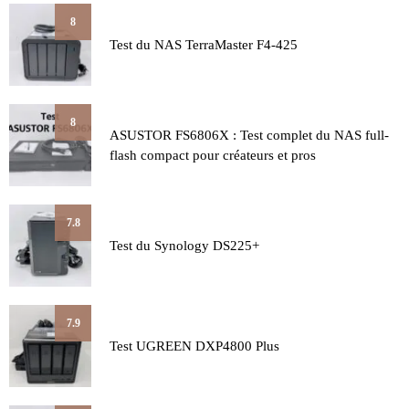
8
Test du NAS TerraMaster F4-425
8
ASUSTOR FS6806X : Test complet du NAS full-
flash compact pour créateurs et pros
7.8
Test du Synology DS225+
7.9
Test UGREEN DXP4800 Plus