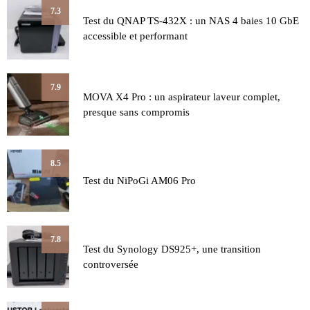
7.3
Test du QNAP TS-432X : un NAS 4 baies 10 GbE
accessible et performant
7.9
MOVA X4 Pro : un aspirateur laveur complet,
presque sans compromis
8.5
Test du NiPoGi AM06 Pro
7.8
Test du Synology DS925+, une transition
controversée