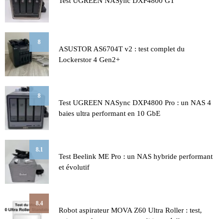
Test UGREEN NASync DXP4800 GT
8
ASUSTOR AS6704T v2 : test complet du
Lockerstor 4 Gen2+
8
Test UGREEN NASync DXP4800 Pro : un NAS 4
baies ultra performant en 10 GbE
8.1
Test Beelink ME Pro : un NAS hybride performant
et évolutif
8.4
Robot aspirateur MOVA Z60 Ultra Roller : test,