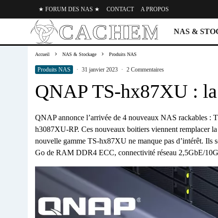
★ FORUM DES NAS ★
CONTACT
A PROPOS
NAS & ST
Accueil
NAS & Stockage
Produits NAS
Produits NAS
·
31 janvier 2023
·
2 Commentaires
QNAP TS-hx87XU : la
QNAP annonce l’arrivée de 4 nouveaux NAS rackables 
h3087XU-RP. Ces nouveaux boitiers viennent remplacer la 
nouvelle gamme TS-hx87XU ne manque pas d’intérêt. Ils so
Go de RAM DDR4 ECC, connectivité réseau 2,5GbE/1