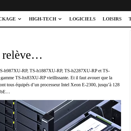
OCKAGE
HIGH-TECH
LOGICIELS
LOISIRS
 relève…
: TS-h987XU-RP, TS-h1887XU-RP, TS-h2287XU-RP et TS-
gamme TS-hx83XU-RP vieillissante. Et il faut avouer que la
nt tous équipés d’un processeur Intel Xeon E-2300, jusqu’à 128
0GbE…