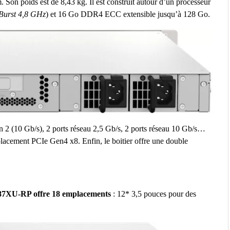
Son poids est de 8,43 kg. Il est construit autour d’un processeur
Burst 4,8 GHz
) et 16 Go DDR4 ECC extensible jusqu’à 128 Go.
n 2 (10 Gb/s), 2 ports réseau 2,5 Gb/s, 2 ports réseau 10 Gb/s…
mplacement PCIe Gen4 x8. Enfin, le boitier offre une double
7XU-RP offre 18 emplacements
: 12* 3,5 pouces pour des