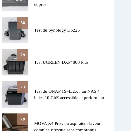
et pros
7.8
Test du Synology DS225+
7.9
Test UGREEN DXP4800 Plus
7.3
Test du QNAP TS-432X : un NAS 4
baies 10 GbE accessible et performant
7.9
MOVA X4 Pro : un aspirateur laveur
complet, presque sans compromis