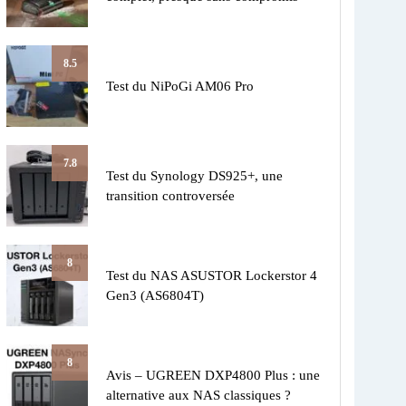
8.5
Test du NiPoGi AM06 Pro
7.8
Test du Synology DS925+, une
transition controversée
8
Test du NAS ASUSTOR Lockerstor 4
Gen3 (AS6804T)
8
Avis – UGREEN DXP4800 Plus : une
alternative aux NAS classiques ?