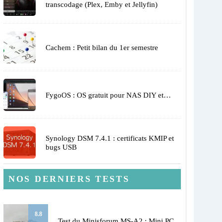
transcodage (Plex, Emby et Jellyfin)
Cachem : Petit bilan du 1er semestre
FygoOS : OS gratuit pour NAS DIY et…
Synology DSM 7.4.1 : certificats KMIP et
bugs USB
NOS DERNIERS TESTS
8.8
Test du Minisforum MS-A2 : Mini PC