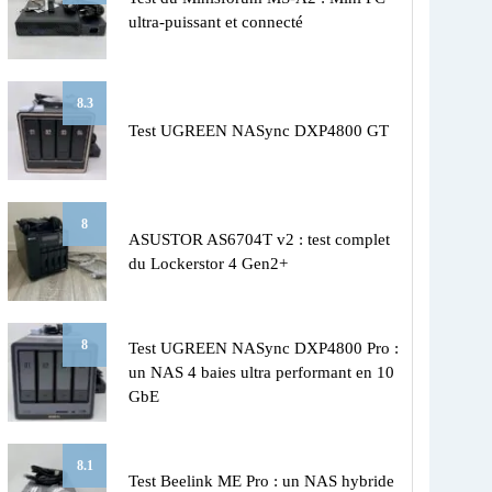
ultra-puissant et connecté
8.3
Test UGREEN NASync DXP4800 GT
8
ASUSTOR AS6704T v2 : test complet
du Lockerstor 4 Gen2+
8
Test UGREEN NASync DXP4800 Pro :
un NAS 4 baies ultra performant en 10
GbE
8.1
Test Beelink ME Pro : un NAS hybride