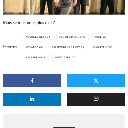
Mais serions-nous plus mal ?
GOOGLE NEXUS 4
LG OPTIMUS G PRO
MOBILE
ÉTIQUETTES
QUALCOMM
SAMSUNG GALAXXY S4
SMARTPHONE
SNAPDRAGON
SONY XPERIA Z