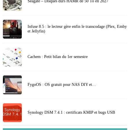
Seagate – Disques durs HAMR de 50 To en 2027
Infuse 8.5 : le lecteur gère enfin le transcodage (Plex, Emby
et Jellyfin)
Cachem : Petit bilan du 1er semestre
FygoOS : OS gratuit pour NAS DIY et…
Synology DSM 7.4.1 : certificats KMIP et bugs USB