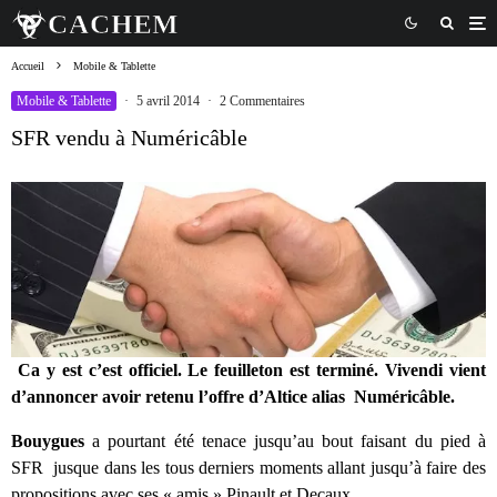
Accueil
Mobile & Tablette
Mobile & Tablette
·
5 avril 2014
·
2 Commentaires
SFR vendu à Numéricâble
Ca y est c’est officiel. Le feuilleton est terminé.
Vivendi
vient
d’annoncer avoir retenu l’offre
d’Altice
alias
Numéricâble.
Bouygues
a pourtant été tenace jusqu’au bout faisant du pied à
SFR jusque dans les tous derniers moments allant jusqu’à faire des
propositions avec ses « amis » Pinault et Decaux