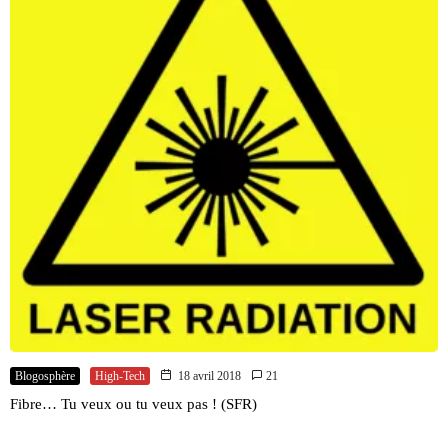
Blogosphère
High-Tech
18 avril 2018
21
Fibre… Tu veux ou tu veux pas ! (SFR)