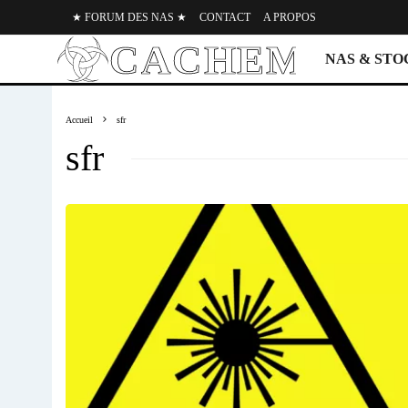
★ FORUM DES NAS ★
CONTACT
A PROPOS
NAS & ST
Accueil
sfr
sfr