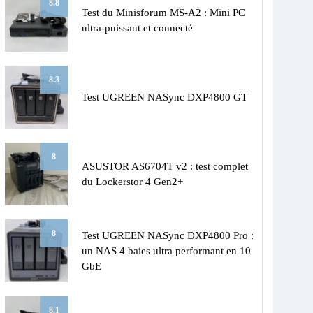
8.8
Test du Minisforum MS-A2 : Mini PC
ultra-puissant et connecté
8.3
Test UGREEN NASync DXP4800 GT
8
ASUSTOR AS6704T v2 : test complet
du Lockerstor 4 Gen2+
8
Test UGREEN NASync DXP4800 Pro :
un NAS 4 baies ultra performant en 10
GbE
8.1