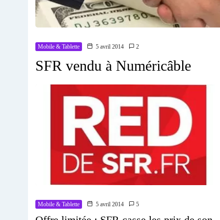
Mobile & Tablette
5 avril 2014
2
SFR vendu à Numéricâble
Mobile & Tablette
5 avril 2014
5
Offre limitée : SFR casse les prix de son