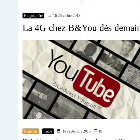
Blogosphère
16 décembre 2013
La 4G chez B&You dès demain
Logiciels
Tutos
14 septembre 2013
10