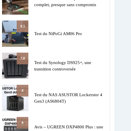
complet, presque sans compromis
8.5
Test du NiPoGi AM06 Pro
7.8
Test du Synology DS925+, une
transition controversée
8
Test du NAS ASUSTOR Lockerstor 4
Gen3 (AS6804T)
8
Avis – UGREEN DXP4800 Plus : une