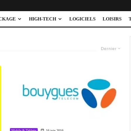
OCKAGE
HIGH-TECH
LOGICIELS
LOISIRS
Dernier
Mobile & Tablette
16 juin 2016