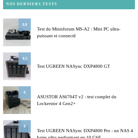
NOS DERNIERS TESTS
8.8
Test du Minisforum MS-A2 : Mini PC ultra-
puissant et connecté
8.3
Test UGREEN NASync DXP4800 GT
8
ASUSTOR AS6704T v2 : test complet du
Lockerstor 4 Gen2+
8
Test UGREEN NASync DXP4800 Pro : un NAS 4
baies ultra performant en 10 GbE