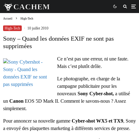
Accueil
High-Tech
High-Tech
·
10 juillet 2010
Sony – Quand les données EXIF ne sont pas
supprimées
Ce n’est pas une erreur, ni une faute.
Mais c’est plutôt drôle.
Le photographe, en charge de la
campagne publicitaire pour les
nouveaux
Sony
Cyber-shot,
a utilisé
un
Canon
EOS 5D Mark II. Comment le savons-nous ? Assez
simplement.
Pour annoncer sa nouvelle gamme
Cyber-shot
WX5 et TX9
, Sony
a envoyé des plaquettes marketing à différents services de presse.