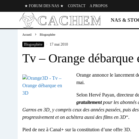
★ FORUM DES NAS ★
CONTACT
A PROPOS
NAS & ST
Accueil
Blogosphère
Blogosphère
·
17 mai 2010
Tv – Orange débarque
Orange annonce le lancement de 
mai.
Selon Hervé Payan, directeur d
gratuitement
pour les abonnés
Garros en 3D, y compris ceux des années passées, puis des
progressivement et on achètera aussi des films en 3D
“.
Pied de nez à Canal+ sur la constitution d’une offre 3D.