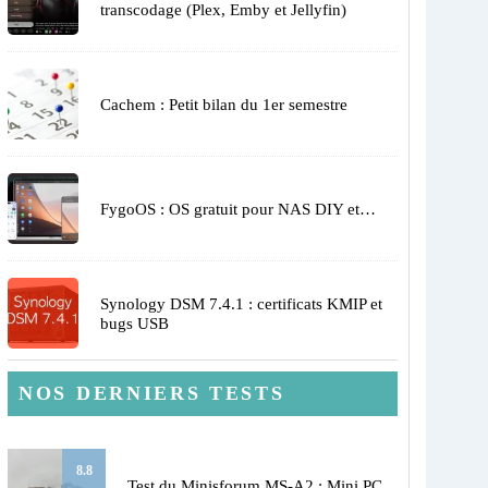
transcodage (Plex, Emby et Jellyfin)
Cachem : Petit bilan du 1er semestre
FygoOS : OS gratuit pour NAS DIY et…
Synology DSM 7.4.1 : certificats KMIP et
bugs USB
NOS DERNIERS TESTS
8.8
Test du Minisforum MS-A2 : Mini PC