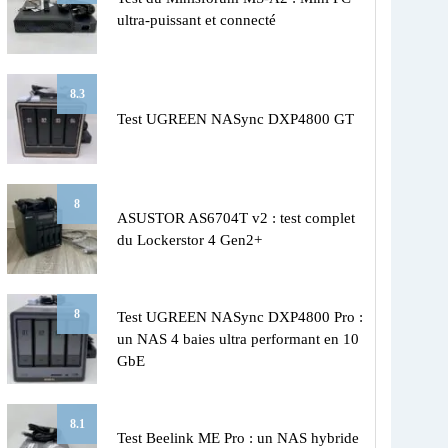
ultra-puissant et connecté
8.3
Test UGREEN NASync DXP4800 GT
8
ASUSTOR AS6704T v2 : test complet
du Lockerstor 4 Gen2+
8
Test UGREEN NASync DXP4800 Pro :
un NAS 4 baies ultra performant en 10
GbE
8.1
Test Beelink ME Pro : un NAS hybride