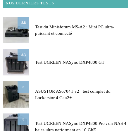
NOS DERNIERS TESTS
8.8
Test du Minisforum MS-A2 : Mini PC ultra-
puissant et connecté
8.3
Test UGREEN NASync DXP4800 GT
8
ASUSTOR AS6704T v2 : test complet du
Lockerstor 4 Gen2+
8
Test UGREEN NASync DXP4800 Pro : un NAS 4
baies ultra performant en 10 GbE