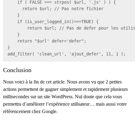
    if ( FALSE === strpos( $url, '.js' ) ) {

      return $url; // Pas notre fichier

    }

    if (is_user_logged_in()===TRUE) {

        return $url; // Pas de defer pour les utilisa
    }

    return "$url' defer='defer";

}

add_filter( 'clean_url', 'ajout_defer', 11, 1 );
Conclusion
Nous voici à la fin de cet article. Nous avons vu que 2 petites
actions permettent de gagner simplement et rapidement plusieurs
millisecondes sur un site WordPress. Nul doute que cela vous
permettra d’améliorer l’expérience utilisateur… mais aussi votre
référencement chez Google.