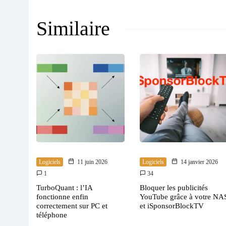
Similaire
Logiciels
11 juin 2026
Logiciels
14 janvier 2026
1
34
TurboQuant : l’IA
Bloquer les publicités
fonctionne enfin
YouTube grâce à votre NA
correctement sur PC et
et iSponsorBlockTV
téléphone