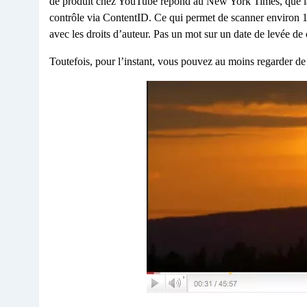
de produit chez YouTube répond au New York Times, que la s
contrôle via ContentID. Ce qui permet de scanner environ 10
avec les droits d’auteur. Pas un mot sur un date de levée de
Toutefois, pour l’instant, vous pouvez au moins regarder d