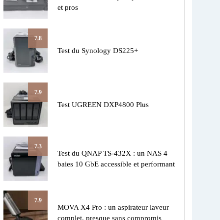
et pros
7.8
Test du Synology DS225+
7.9
Test UGREEN DXP4800 Plus
7.3
Test du QNAP TS-432X : un NAS 4
baies 10 GbE accessible et performant
7.9
MOVA X4 Pro : un aspirateur laveur
complet, presque sans compromis