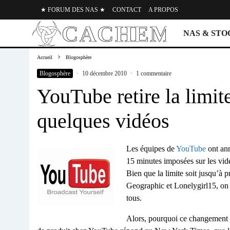
★ FORUM DES NAS ★
CONTACT
A PROPOS
NAS & ST
Accueil
Blogosphère
Blogosphère
·
10 décembre 2010
·
1 commentaire
YouTube retire la limit
quelques vidéos
Les équipes de
YouTube
ont ann
15 minutes imposées sur les vid
Bien que la limite soit jusqu’à
Geographic et Lonelygirl15, on 
tous.
Alors, pourquoi ce changement e