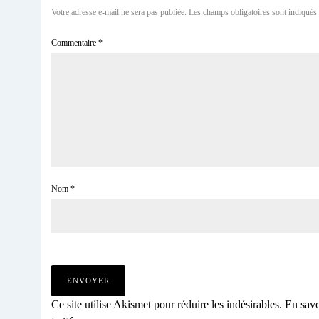
Votre adresse e-mail ne sera pas publiée.
Les champs obligatoires sont indiqués
Commentaire
*
Nom
*
Ce site utilise Akismet pour réduire les indésirables.
En savo