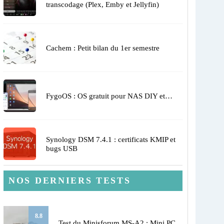
transcodage (Plex, Emby et Jellyfin)
Cachem : Petit bilan du 1er semestre
FygoOS : OS gratuit pour NAS DIY et…
Synology DSM 7.4.1 : certificats KMIP et
bugs USB
NOS DERNIERS TESTS
8.8
Test du Minisforum MS-A2 : Mini PC