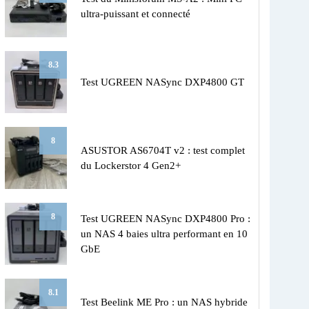
ultra-puissant et connecté
8.3
Test UGREEN NASync DXP4800 GT
8
ASUSTOR AS6704T v2 : test complet
du Lockerstor 4 Gen2+
8
Test UGREEN NASync DXP4800 Pro :
un NAS 4 baies ultra performant en 10
GbE
8.1
Test Beelink ME Pro : un NAS hybride