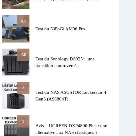
8.5
Test du NiPoGi AM06 Pro
7.8
Test du Synology DS925+, une
transition controversée
8
Test du NAS ASUSTOR Lockerstor 4
Gen3 (AS6804T)
8
Avis – UGREEN DXP4800 Plus : une
alternative aux NAS classiques ?