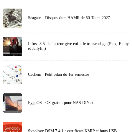
Seagate – Disques durs HAMR de 50 To en 2027
Infuse 8.5 : le lecteur gère enfin le transcodage (Plex, Emby
et Jellyfin)
Cachem : Petit bilan du 1er semestre
FygoOS : OS gratuit pour NAS DIY et…
Synology DSM 7.4.1 : certificats KMIP et bugs USB