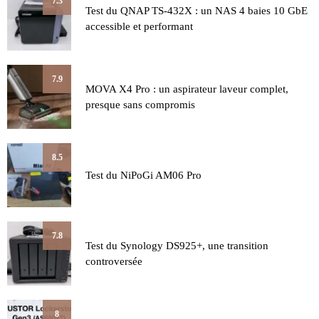
7.3
Test du QNAP TS-432X : un NAS 4 baies 10 GbE
accessible et performant
7.9
MOVA X4 Pro : un aspirateur laveur complet,
presque sans compromis
8.5
Test du NiPoGi AM06 Pro
7.8
Test du Synology DS925+, une transition
controversée
8