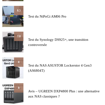
8.5
Test du NiPoGi AM06 Pro
7.8
Test du Synology DS925+, une transition
controversée
8
Test du NAS ASUSTOR Lockerstor 4 Gen3
(AS6804T)
8
Avis – UGREEN DXP4800 Plus : une alternative
aux NAS classiques ?