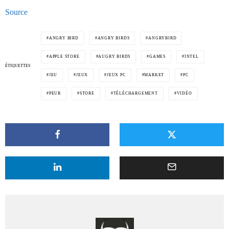
Source
ANGRY BIRD
ANGRY BIRDS
ANGRYBIRD
APPLE STORE
AUGRY BIRDS
GAMES
INTEL
ÉTIQUETTES
JEU
JEUX
JEUX PC
MARKET
PC
PEUR
STORE
TÉLÉCHARGEMENT
VIDÉO