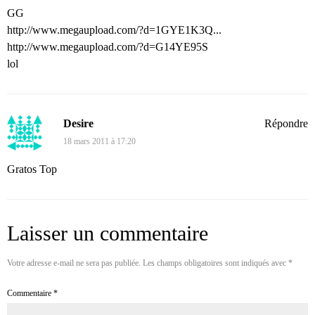
GG
http://www.megaupload.com/?d=1GYE1K3Q...
http://www.megaupload.com/?d=G14YE95S
lol
Desire
Répondre
18 mars 2011 à 17:20
Gratos Top
Laisser un commentaire
Votre adresse e-mail ne sera pas publiée.
Les champs obligatoires sont indiqués avec
*
Commentaire
*