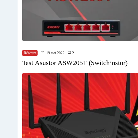
Réseaux
19 mai 2022
2
Test Asustor ASW205T (Switch’nstor)