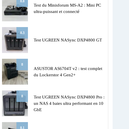
8.8
Test du Minisforum MS-A2 : Mini PC
ultra-puissant et connecté
8.3
Test UGREEN NASync DXP4800 GT
8
ASUSTOR AS6704T v2 : test complet
du Lockerstor 4 Gen2+
8
Test UGREEN NASync DXP4800 Pro :
un NAS 4 baies ultra performant en 10
GbE
8.1