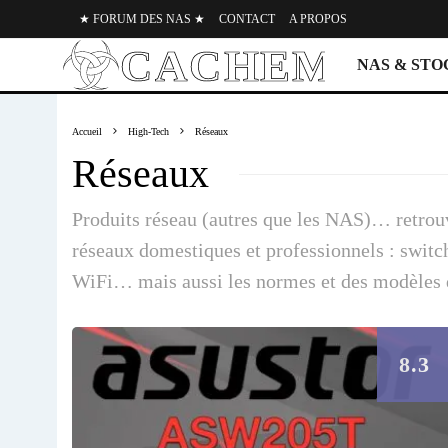
★ FORUM DES NAS ★
CONTACT
A PROPOS
NAS & ST
Accueil
High-Tech
Réseaux
Réseaux
Produits réseau (autres que les NAS)… retrouve
réseaux domestiques et professionnels : switch
WiFi… mais aussi les normes et des modèles d
8.3