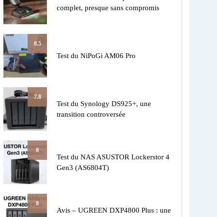
complet, presque sans compromis
8.5
Test du NiPoGi AM06 Pro
7.8
Test du Synology DS925+, une
transition controversée
8
Test du NAS ASUSTOR Lockerstor 4
Gen3 (AS6804T)
8
Avis – UGREEN DXP4800 Plus : une