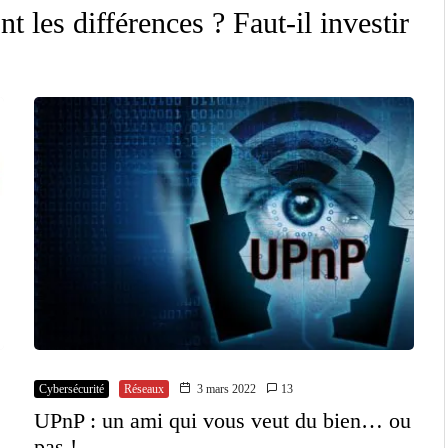
t les différences ? Faut-il investir
Cybersécurité
Réseaux
3 mars 2022
13
UPnP : un ami qui vous veut du bien… ou
pas !