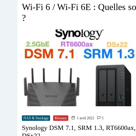
Wi-Fi 6 / Wi-Fi 6E : Quelles son
?
NAS & Stockage
Réseaux
1 avril 2022
5
Synology DSM 7.1, SRM 1.3, RT6600ax,
DSx22…