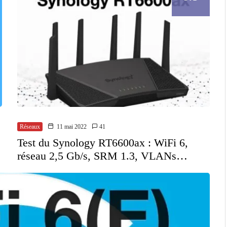
Réseaux
11 mai 2022
41
Test du Synology RT6600ax : WiFi 6,
réseau 2,5 Gb/s, SRM 1.3, VLANs…