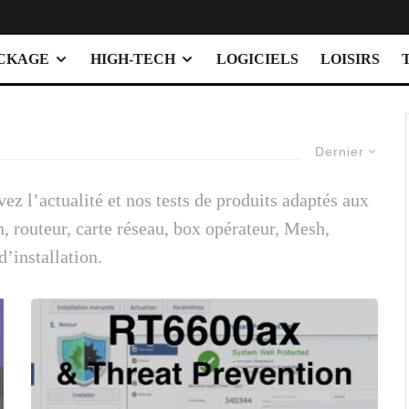
OCKAGE
HIGH-TECH
LOGICIELS
LOISIRS
Dernier
z l’actualité et nos tests de produits adaptés aux
, routeur, carte réseau, box opérateur, Mesh,
’installation.