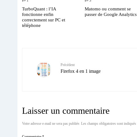
1
3
TurboQuant : l’IA
Matomo ou comment se
fonctionne enfin
passer de Google Analytics
correctement sur PC et
téléphone
Précédent
Firefox 4 en 1 image
Laisser un commentaire
Votre adresse e-mail ne sera pas publiée.
Les champs obligatoires sont indiqués
Commentaire
*