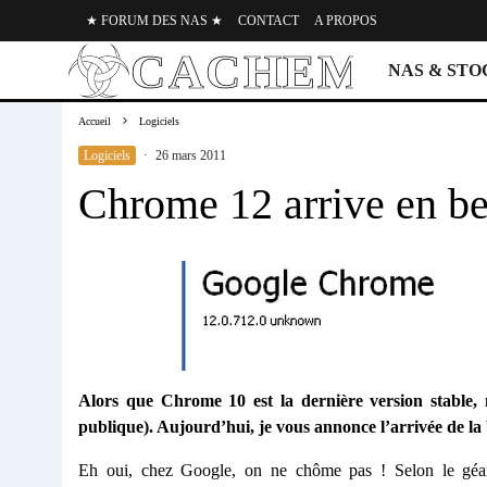
★ FORUM DES NAS ★
CONTACT
A PROPOS
NAS & ST
Accueil
Logiciels
Logiciels
·
26 mars 2011
Chrome 12 arrive en be
Alors que Chrome 10 est la dernière version stable,
publique). Aujourd’hui, je vous annonce l’arrivée de la 
Eh oui, chez Google, on ne chôme pas ! Selon le géa