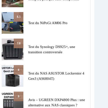
8.5
Test du NiPoGi AM06 Pro
7.8
Test du Synology DS925+, une
transition controversée
8
Test du NAS ASUSTOR Lockerstor 4
Gen3 (AS6804T)
8
Avis – UGREEN DXP4800 Plus : une
alternative aux NAS classiques ?