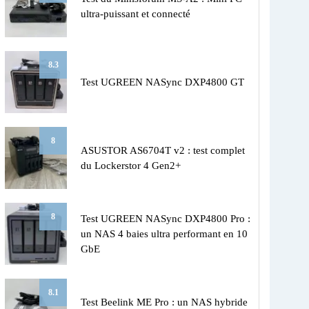
ultra-puissant et connecté
8.3
Test UGREEN NASync DXP4800 GT
8
ASUSTOR AS6704T v2 : test complet
du Lockerstor 4 Gen2+
8
Test UGREEN NASync DXP4800 Pro :
un NAS 4 baies ultra performant en 10
GbE
8.1
Test Beelink ME Pro : un NAS hybride