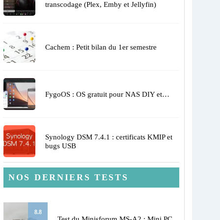
transcodage (Plex, Emby et Jellyfin)
Cachem : Petit bilan du 1er semestre
FygoOS : OS gratuit pour NAS DIY et…
Synology DSM 7.4.1 : certificats KMIP et
bugs USB
NOS DERNIERS TESTS
8.8
Test du Minisforum MS-A2 : Mini PC