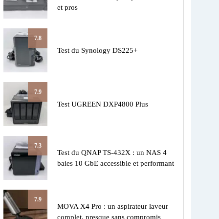
et pros
7.8
Test du Synology DS225+
7.9
Test UGREEN DXP4800 Plus
7.3
Test du QNAP TS-432X : un NAS 4
baies 10 GbE accessible et performant
7.9
MOVA X4 Pro : un aspirateur laveur
complet, presque sans compromis