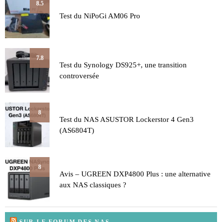
8.5
Test du NiPoGi AM06 Pro
7.8
Test du Synology DS925+, une transition
controversée
8
Test du NAS ASUSTOR Lockerstor 4 Gen3
(AS6804T)
8
Avis – UGREEN DXP4800 Plus : une alternative
aux NAS classiques ?