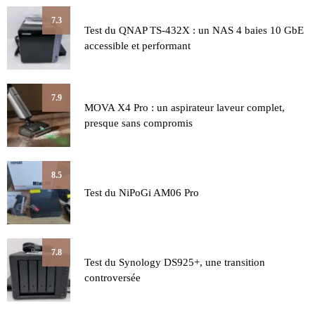
7.3
Test du QNAP TS-432X : un NAS 4 baies 10 GbE
accessible et performant
7.9
MOVA X4 Pro : un aspirateur laveur complet,
presque sans compromis
8.5
Test du NiPoGi AM06 Pro
7.8
Test du Synology DS925+, une transition
controversée