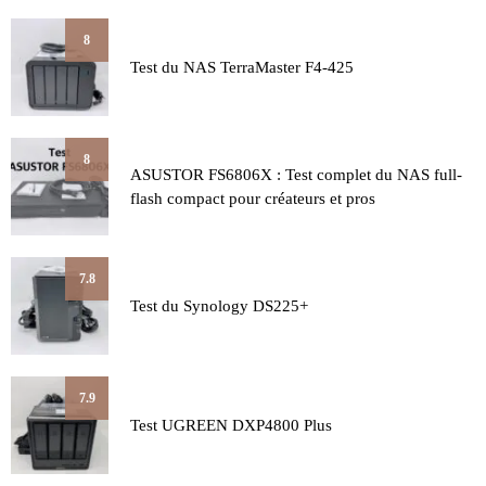
8
Test du NAS TerraMaster F4-425
8
ASUSTOR FS6806X : Test complet du NAS full-
flash compact pour créateurs et pros
7.8
Test du Synology DS225+
7.9
Test UGREEN DXP4800 Plus