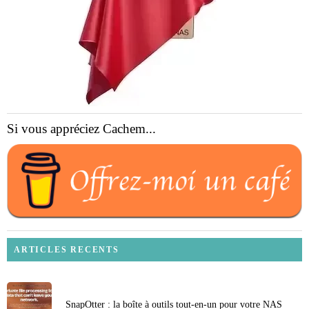
Si vous appréciez Cachem...
ARTICLES RECENTS
SnapOtter : la boîte à outils tout-en-un pour votre NAS