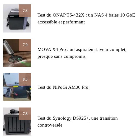
7.3
Test du QNAP TS-432X : un NAS 4 baies 10 GbE
accessible et performant
7.9
MOVA X4 Pro : un aspirateur laveur complet,
presque sans compromis
8.5
Test du NiPoGi AM06 Pro
7.8
Test du Synology DS925+, une transition
controversée