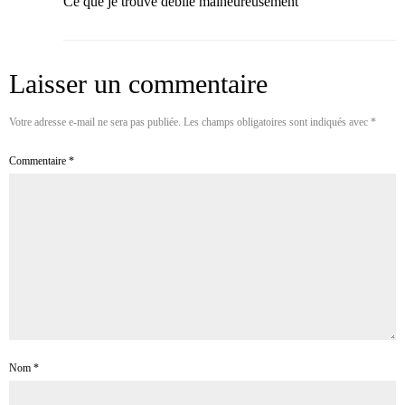
Ce que je trouve débile malheureusement
Laisser un commentaire
Votre adresse e-mail ne sera pas publiée.
Les champs obligatoires sont indiqués avec
*
Commentaire
*
Nom
*