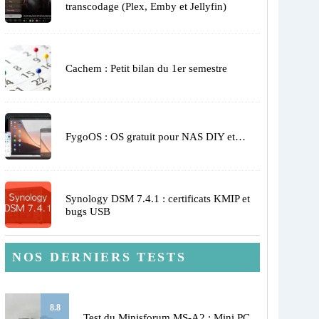
transcodage (Plex, Emby et Jellyfin)
Cachem : Petit bilan du 1er semestre
FygoOS : OS gratuit pour NAS DIY et…
Synology DSM 7.4.1 : certificats KMIP et
bugs USB
NOS DERNIERS TESTS
8.8
Test du Minisforum MS-A2 : Mini PC