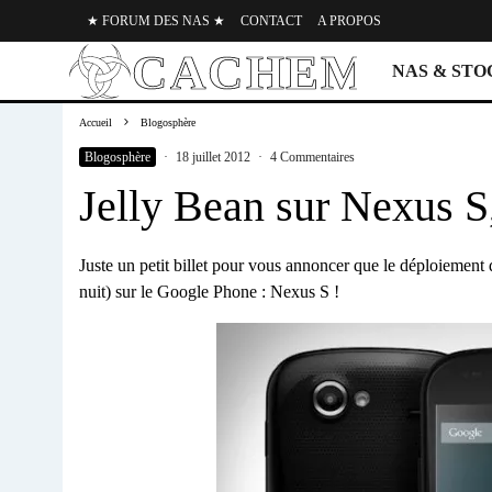
★ FORUM DES NAS ★
CONTACT
A PROPOS
NAS & ST
Accueil
Blogosphère
Blogosphère
·
18 juillet 2012
·
4 Commentaires
Jelly Bean sur Nexus S
Juste un petit billet pour vous annoncer que le déploiement 
nuit) sur le Google Phone : Nexus S !