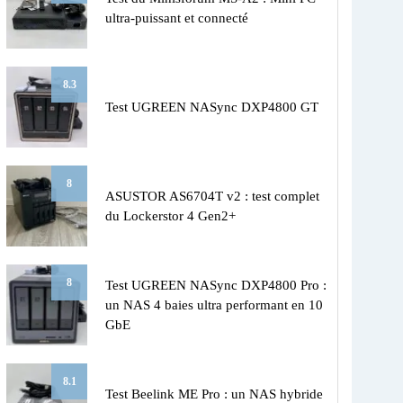
ultra-puissant et connecté
8.3
Test UGREEN NASync DXP4800 GT
8
ASUSTOR AS6704T v2 : test complet
du Lockerstor 4 Gen2+
8
Test UGREEN NASync DXP4800 Pro :
un NAS 4 baies ultra performant en 10
GbE
8.1
Test Beelink ME Pro : un NAS hybride