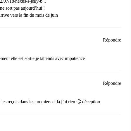
07/18/nexus-s-jelly-b...
r ne sort pas aujourd’hui !
arrive vers la fin du mois de juin
Répondre
ment elle est sortie je lattends avec impatience
Répondre
es reçois dans les premiers et là j’ai rien 🙁 déception