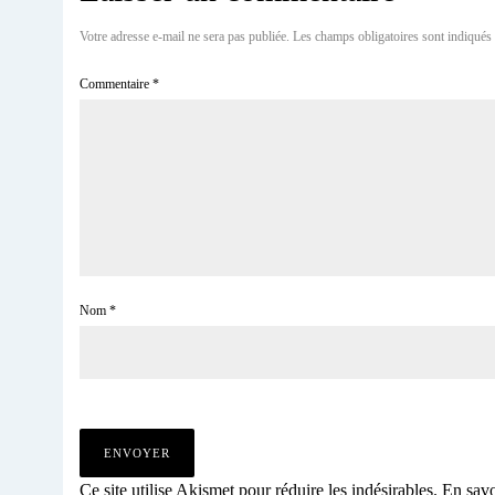
Votre adresse e-mail ne sera pas publiée.
Les champs obligatoires sont indiqués
Commentaire
*
Nom
*
Ce site utilise Akismet pour réduire les indésirables.
En savo