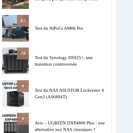
8.5
Test du NiPoGi AM06 Pro
7.8
Test du Synology DS925+, une
transition controversée
8
Test du NAS ASUSTOR Lockerstor 4
Gen3 (AS6804T)
8
Avis – UGREEN DXP4800 Plus : une
alternative aux NAS classiques ?