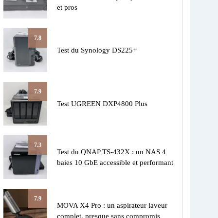
et pros
7.8
Test du Synology DS225+
7.9
Test UGREEN DXP4800 Plus
7.3
Test du QNAP TS-432X : un NAS 4
baies 10 GbE accessible et performant
7.9
MOVA X4 Pro : un aspirateur laveur
complet, presque sans compromis