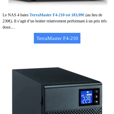
Le NAS 4 baies
TerraMaster F4-210 est 183,99€
(au lieu de
230€). Il s’agit d’un boitier relativement performant à un prix très
doux…
TerraMaster F4-210