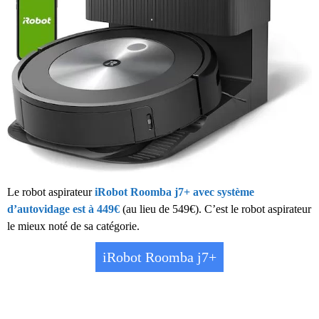
Le robot aspirateur
iRobot Roomba j7+ avec système
d’autovidage est à 449€
(au lieu de 549€). C’est le robot aspirateur
le mieux noté de sa catégorie.
iRobot Roomba j7+