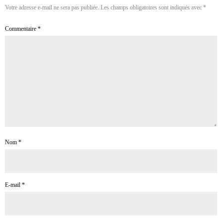
Votre adresse e-mail ne sera pas publiée.
Les champs obligatoires sont indiqués avec
*
Commentaire
*
Nom
*
E-mail
*