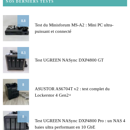
NOS DERNIERS TESTS
8.8
Test du Minisforum MS-A2 : Mini PC ultra-
puissant et connecté
8.3
Test UGREEN NASync DXP4800 GT
8
ASUSTOR AS6704T v2 : test complet du
Lockerstor 4 Gen2+
8
Test UGREEN NASync DXP4800 Pro : un NAS 4
baies ultra performant en 10 GbE