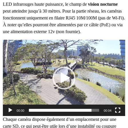
LED infrarouges haute puissance, le champ de
vision nocturne
peut atteindre jusqu’à 30 mètres. Pour la partie réseau, les caméras
fonctionnent uniquement en filaire RJ45 10M/100M (pas de Wi-Fi).
À noter qu’elles pourront être alimentées par ce câble (PoE) ou via
une alimentation externe 12v (non fournie).
L
e
c
t
e
u
r
v
i
d
é
00:00
00:04
o
Chaque caméra dispose également d’un emplacement pour une
carte SD, ce qui peut-être utile lors d’une instabilité ou coupure