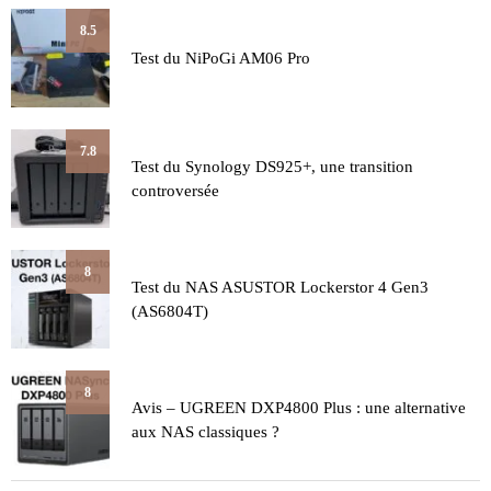
8.5
Test du NiPoGi AM06 Pro
7.8
Test du Synology DS925+, une transition
controversée
8
Test du NAS ASUSTOR Lockerstor 4 Gen3
(AS6804T)
8
Avis – UGREEN DXP4800 Plus : une alternative
aux NAS classiques ?