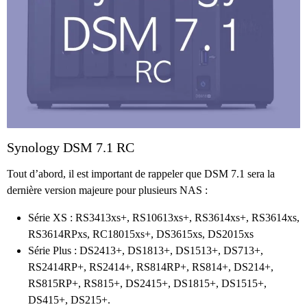
Synology DSM 7.1 RC
Tout d’abord, il est important de rappeler que DSM 7.1 sera la
dernière version majeure pour plusieurs NAS :
Série XS : RS3413xs+, RS10613xs+, RS3614xs+, RS3614xs,
RS3614RPxs, RC18015xs+, DS3615xs, DS2015xs
Série Plus : DS2413+, DS1813+, DS1513+, DS713+,
RS2414RP+, RS2414+, RS814RP+, RS814+, DS214+,
RS815RP+, RS815+, DS2415+, DS1815+, DS1515+,
DS415+, DS215+.