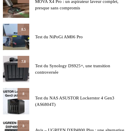
MOVA X4 Pro : un aspirateur laveur complet,
presque sans compromis
8.5
Test du NiPoGi AM06 Pro
7.8
Test du Synology DS925+, une transition
controversée
8
Test du NAS ASUSTOR Lockerstor 4 Gen3
(AS6804T)
8
Avis – UGREEN DXP4800 Plus : une alternative