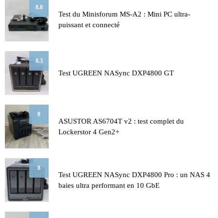
8.8
Test du Minisforum MS-A2 : Mini PC ultra-
puissant et connecté
8.3
Test UGREEN NASync DXP4800 GT
8
ASUSTOR AS6704T v2 : test complet du
Lockerstor 4 Gen2+
8
Test UGREEN NASync DXP4800 Pro : un NAS 4
baies ultra performant en 10 GbE