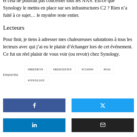
et cela ne pourrait pas concerner tous les NAS. Est-ce que
Synology le mettra en place sur ses infrastructures C2 ? Rien n’a
fuité à ce sujet… le mystère reste entier.
Lecteurs
Pour finir, je tiens à adresser mes chaleureuses salutations à tous les
lecteurs avec qui j’ai eu le plaisir d’échanger lors de cet événement.
Ce fut un réel plaisir de vous voir (ou revoir) chez Synology.
BEEDRIVE
BEESTATION
CC400W
NAS
ÉTIQUETTES
SYNOLOGY