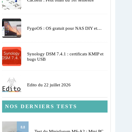
FygoOS : OS gratuit pour NAS DIY et…
Synology DSM 7.4.1 : certificats KMIP et
bugs USB
Edito du 22 juillet 2026
NOS DERNIERS TESTS
8.8
Test du Minisforum MS-A2 : Mini PC