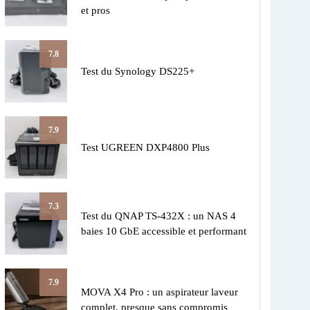
et pros
7.8
Test du Synology DS225+
7.9
Test UGREEN DXP4800 Plus
7.3
Test du QNAP TS-432X : un NAS 4
baies 10 GbE accessible et performant
7.9
MOVA X4 Pro : un aspirateur laveur
complet, presque sans compromis