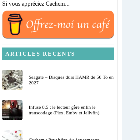
Si vous appréciez Cachem...
ARTICLES RECENTS
Seagate – Disques durs HAMR de 50 To en
2027
Infuse 8.5 : le lecteur gère enfin le
transcodage (Plex, Emby et Jellyfin)
Cachem : Petit bilan du 1er semestre