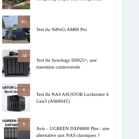
8.5
Test du NiPoGi AM06 Pro
7.8
Test du Synology DS925+, une
transition controversée
8
Test du NAS ASUSTOR Lockerstor 4
Gen3 (AS6804T)
8
Avis – UGREEN DXP4800 Plus : une
alternative aux NAS classiques ?