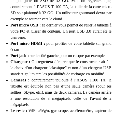
un peu juste du SSD de 32 GO. Mais on regrettera que,
contrairement à l’ASUS T 100 TA, la taille de la carte micro
SD soit plafonné à 32 GO. Un utilisateur gourmand devra par
exemple se tourner vers le cloud.
Port micro USB : c
e dernier vous permet de relier la tablette à
votre PC et glisser du contenu. Un port USB 3.0 aurait été le
bienvenu.
Port micro HDMI :
pour profiter de votre tablette sur grand
écran
Port jack :
sur le côté gauche pour un casque par exemple
Chargeur :
On regrettera d’entrée que le constructeur ait fait
le choix d’un chargeur “classique” et non d’un chargeur USB
standart. ça limitera les possibilités de recharge en mobilité.
Caméras :
contrairement toujours à l’ASUS T100 TA, la
tablette est équipée non pas d’une seule caméra (pour les
sellfies, Skype, etc.), mais de deux caméras. La caméra arrière
a une résolution de 8 mégapixels, celle de l’avant de 2
mégapixels
Le reste :
WiFi a/b/g/n,
gyroscope, accéléromètre, capteur de