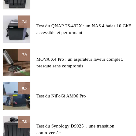
7.3
Test du QNAP TS-432X : un NAS 4 baies 10 GbE
accessible et performant
7.9
MOVA X4 Pro : un aspirateur laveur complet,
presque sans compromis
8.5
Test du NiPoGi AM06 Pro
7.8
Test du Synology DS925+, une transition
controversée