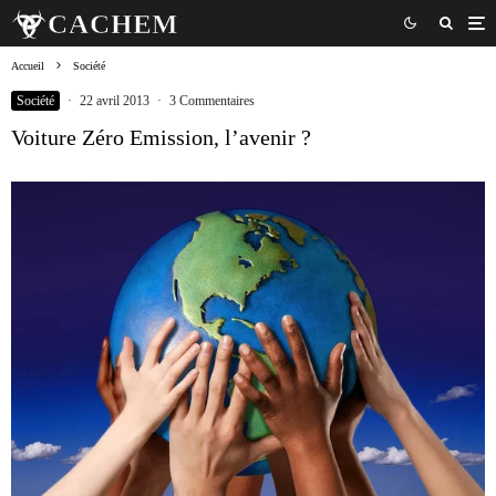
Accueil
Société
Société
·
22 avril 2013
·
3 Commentaires
Voiture Zéro Emission, l’avenir ?