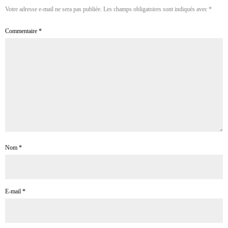
Votre adresse e-mail ne sera pas publiée.
Les champs obligatoires sont indiqués avec
*
Commentaire
*
Nom
*
E-mail
*