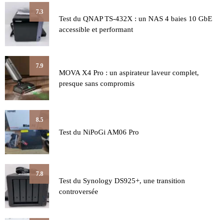
7.3
Test du QNAP TS-432X : un NAS 4 baies 10 GbE
accessible et performant
7.9
MOVA X4 Pro : un aspirateur laveur complet,
presque sans compromis
8.5
Test du NiPoGi AM06 Pro
7.8
Test du Synology DS925+, une transition
controversée