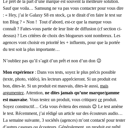
Le prêt de la part d’une marque est souvent la meilleure solution.
Sauf que voila… Samsung ne va pas vous contacter pour vous dire
: « Hey, j’ai le Galaxy S8 en stock, ça te dirait d’en faire le test sur
ton Blog ? » Non ! Tout d’abord, est-ce que la marque vous
connaît ? Faites-vous partie de leur liste de diffusion (cf section ci-
dessus) ? Les critères de choix des blogueurs sont nombreux. Les
agences vont choisir en priorité les + influents, pour que la portée
du test soit la plus importante…
N’oubliez pas qu’il s’agit d’un prêt et non d’un don 😉
Mon expérience
: Dans vos tests, soyez le plus précis possible
(texte, photo, vidéo), les lecteurs apprécieront. Si un produit est
bon, dites-le. Si un produit est mauvais, dites-le aussi,
mais
argumentez
. Attention,
ne dites jamais qu’une marque/gamme
est mauvaise
. Vous testez un produit, vous critiquez
ce
produit.
Soyez constructif… Cela vous évitera des ennuis 😉 Le test amène
le test. Récemment, j’ai rédigé un article sur des écouteurs audio…
La semaine suivante, 3 sociétés (agences) m’ont contacté pour tester
d’autres casques ou écouteurs. Généralement, un produit est prêté