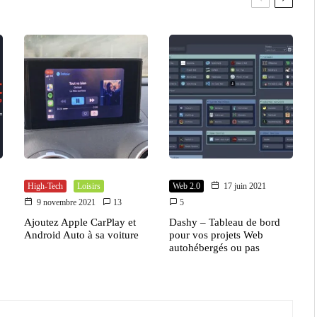
High-Tech
Loisirs
Web 2.0
17 juin 2021
9 novembre 2021
13
5
Ajoutez Apple CarPlay et
Dashy – Tableau de bord
Android Auto à sa voiture
pour vos projets Web
autohébergés ou pas