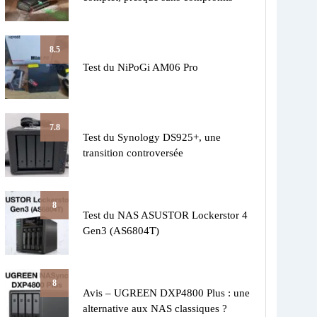
8.5
Test du NiPoGi AM06 Pro
7.8
Test du Synology DS925+, une
transition controversée
8
Test du NAS ASUSTOR Lockerstor 4
Gen3 (AS6804T)
8
Avis – UGREEN DXP4800 Plus : une
alternative aux NAS classiques ?