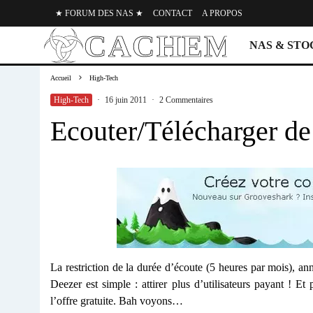
★ FORUM DES NAS ★
CONTACT
A PROPOS
NAS & ST
Accueil
High-Tech
High-Tech
·
16 juin 2011
·
2 Commentaires
Ecouter/Télécharger de
La restriction de la durée d’écoute (5 heures par mois), an
Deezer est simple : attirer plus d’utilisateurs payant ! Et
l’offre gratuite. Bah voyons…