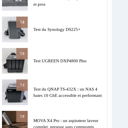
et pros
7.8
Test du Synology DS225+
7.9
Test UGREEN DXP4800 Plus
7.3
Test du QNAP TS-432X : un NAS 4
baies 10 GbE accessible et performant
7.9
MOVA X4 Pro : un aspirateur laveur
complet, presque sans compromis