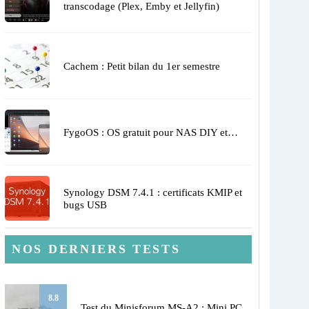
transcodage (Plex, Emby et Jellyfin)
Cachem : Petit bilan du 1er semestre
FygoOS : OS gratuit pour NAS DIY et…
Synology DSM 7.4.1 : certificats KMIP et
bugs USB
NOS DERNIERS TESTS
8.8
Test du Minisforum MS-A2 : Mini PC