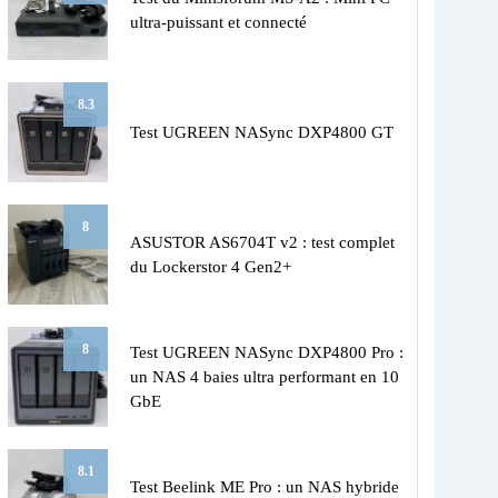
ultra-puissant et connecté
8.3
Test UGREEN NASync DXP4800 GT
8
ASUSTOR AS6704T v2 : test complet
du Lockerstor 4 Gen2+
8
Test UGREEN NASync DXP4800 Pro :
un NAS 4 baies ultra performant en 10
GbE
8.1
Test Beelink ME Pro : un NAS hybride