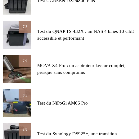
Test UGREEN DXP4800 Plus
7.3
Test du QNAP TS-432X : un NAS 4 baies 10 GbE
accessible et performant
7.9
MOVA X4 Pro : un aspirateur laveur complet,
presque sans compromis
8.5
Test du NiPoGi AM06 Pro
7.8
Test du Synology DS925+, une transition