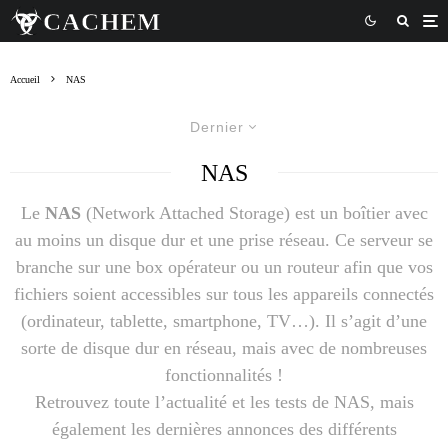
Accueil
NAS
Dernier
NAS
Le
NAS
(Network Attached Storage) est un boîtier avec
au moins un disque dur et une prise réseau. Ce serveur se
branche sur une box opérateur ou un routeur afin que vos
fichiers soient accessibles sur tous les appareils connectés
(ordinateur, tablette, smartphone, TV…). Il s’agit d’une
sorte de disque dur en réseau, mais avec de nombreuses
fonctionnalités !
Retrouvez toute l’actualité et les tests de NAS, mais
également les dernières annonces des différents