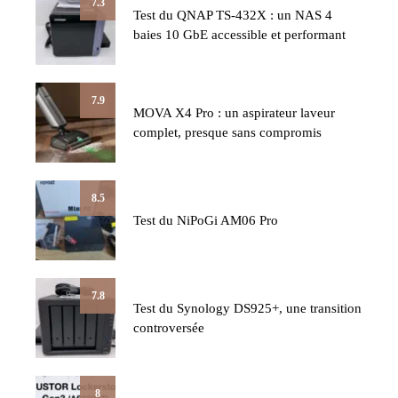
7.3
Test du QNAP TS-432X : un NAS 4
baies 10 GbE accessible et performant
7.9
MOVA X4 Pro : un aspirateur laveur
complet, presque sans compromis
8.5
Test du NiPoGi AM06 Pro
7.8
Test du Synology DS925+, une transition
controversée
8