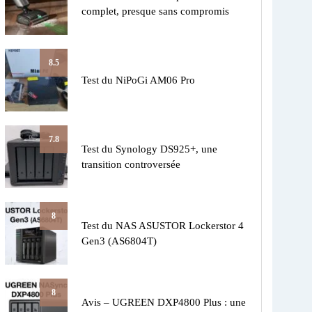
complet, presque sans compromis
8.5
Test du NiPoGi AM06 Pro
7.8
Test du Synology DS925+, une
transition controversée
8
Test du NAS ASUSTOR Lockerstor 4
Gen3 (AS6804T)
8
Avis – UGREEN DXP4800 Plus : une