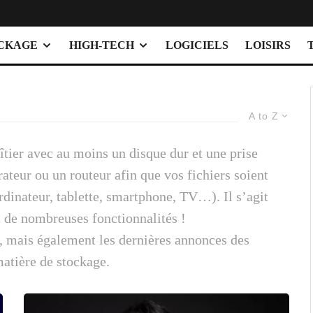
OCKAGE
HIGH-TECH
LOGICIELS
LOISIRS
A to Z
tier avec au moins un disque dur et une prise
ateur ou un routeur afin que vos fichiers soient
rdinateur, tablette, smartphone, TV…). Il s’agit
c de nombreuses fonctionnalités !
S, mais également les dernières annonces des
matière de stockage.