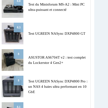
8.8
Test du Minisforum MS-A2 : Mini PC
ultra-puissant et connecté
8.3
Test UGREEN NASync DXP4800 GT
8
ASUSTOR AS6704T v2 : test complet
du Lockerstor 4 Gen2+
8
Test UGREEN NASync DXP4800 Pro :
un NAS 4 baies ultra performant en 10
GbE
8.1