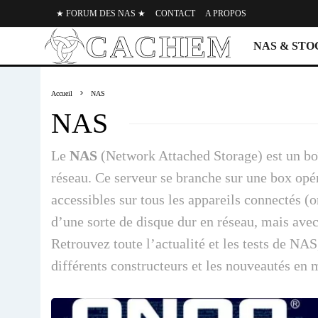
★ FORUM DES NAS ★
CONTACT
A PROPOS
NAS & ST
Accueil
NAS
NAS
Le
NAS
(Network Attached Storage) est un boî
réseau. Ce serveur se branche sur une box opér
accessibles sur tous les appareils connectés (o
d’une sorte de disque dur en réseau, mais ave
Retrouvez toute l’actualité et les tests de NA
différents constructeurs et les nouveautés en 