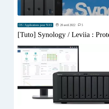
OS / Applications pour NAS
20 avril 2022
5
[Tuto] Synology / Leviia : Pro