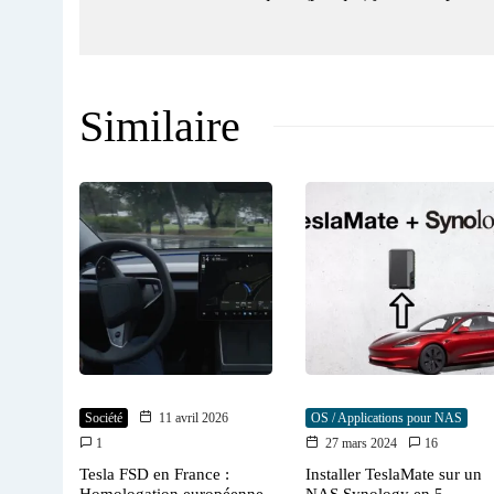
Similaire
Société
11 avril 2026
OS / Applications pour NAS
1
27 mars 2024
16
Tesla FSD en France :
Installer TeslaMate sur un
Homologation européenne
NAS Synology en 5