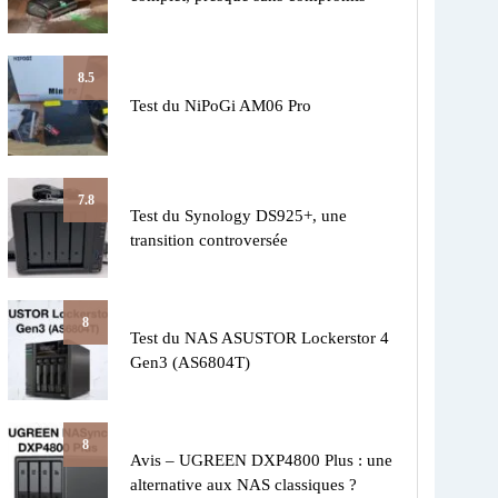
8.5
Test du NiPoGi AM06 Pro
7.8
Test du Synology DS925+, une
transition controversée
8
Test du NAS ASUSTOR Lockerstor 4
Gen3 (AS6804T)
8
Avis – UGREEN DXP4800 Plus : une
alternative aux NAS classiques ?