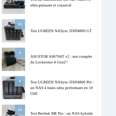
ultra-puissant et connecté
8.3
Test UGREEN NASync DXP4800 GT
8
ASUSTOR AS6704T v2 : test complet
du Lockerstor 4 Gen2+
8
Test UGREEN NASync DXP4800 Pro :
un NAS 4 baies ultra performant en 10
GbE
8.1
Test Beelink ME Pro : un NAS hybride