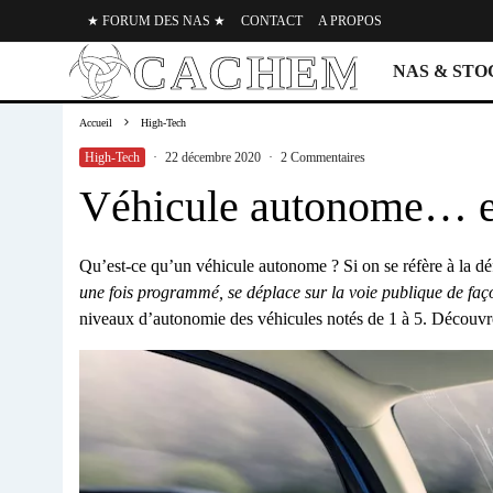
★ FORUM DES NAS ★
CONTACT
A PROPOS
NAS & ST
Accueil
High-Tech
High-Tech
·
22 décembre 2020
·
2 Commentaires
Véhicule autonome… en
Qu’est-ce qu’un véhicule autonome ? Si on se réfère à la défi
une fois programmé, se déplace sur la voie publique de faço
niveaux d’autonomie des véhicules notés de 1 à 5. Décou