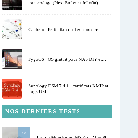
transcodage (Plex, Emby et Jellyfin)
Cachem : Petit bilan du 1er semestre
FygoOS : OS gratuit pour NAS DIY et…
Synology DSM 7.4.1 : certificats KMIP et
bugs USB
NOS DERNIERS TESTS
8.8
Test du Minisforum MS-A2 : Mini PC