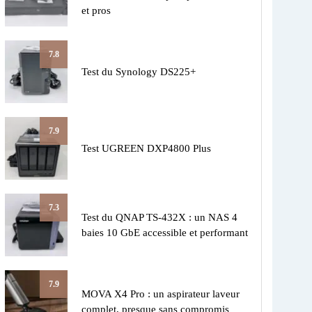
et pros
7.8
Test du Synology DS225+
7.9
Test UGREEN DXP4800 Plus
7.3
Test du QNAP TS-432X : un NAS 4
baies 10 GbE accessible et performant
7.9
MOVA X4 Pro : un aspirateur laveur
complet, presque sans compromis