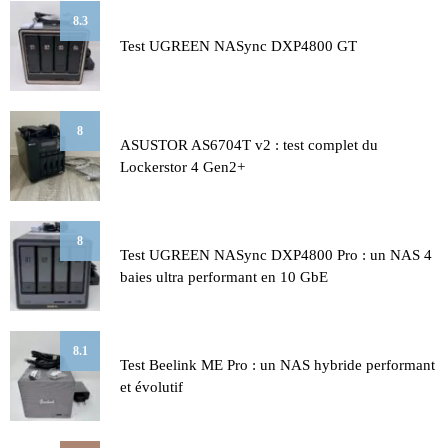
8.3
Test UGREEN NASync DXP4800 GT
8
ASUSTOR AS6704T v2 : test complet du
Lockerstor 4 Gen2+
8
Test UGREEN NASync DXP4800 Pro : un NAS 4
baies ultra performant en 10 GbE
8.1
Test Beelink ME Pro : un NAS hybride performant
et évolutif