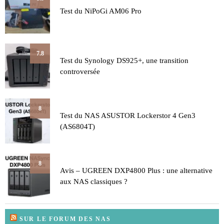
Test du NiPoGi AM06 Pro
7.8
Test du Synology DS925+, une transition
controversée
8
Test du NAS ASUSTOR Lockerstor 4 Gen3
(AS6804T)
8
Avis – UGREEN DXP4800 Plus : une alternative
aux NAS classiques ?
SUR LE FORUM DES NAS