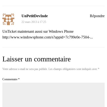
UnPetitDevInde
Répondre
22 mars 2013 à 17:25
UnTicket maintenant aussi sur Windows Phone
http://www.windowsphone.com/s?appid=7c799e0e-7504-...
Laisser un commentaire
Votre adresse e-mail ne sera pas publiée.
Les champs obligatoires sont indiqués avec
*
Commentaire
*