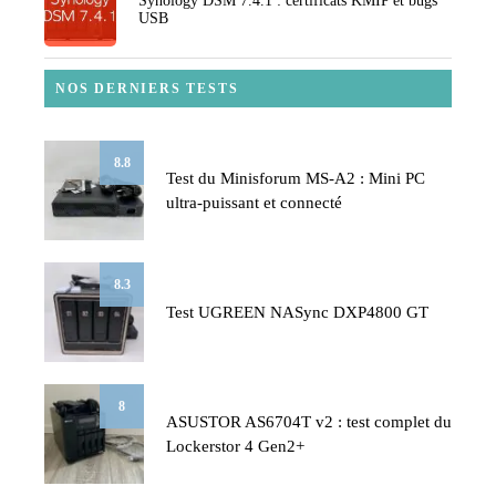
Synology DSM 7.4.1 : certificats KMIP et bugs
USB
NOS DERNIERS TESTS
8.8
Test du Minisforum MS-A2 : Mini PC
ultra-puissant et connecté
8.3
Test UGREEN NASync DXP4800 GT
8
ASUSTOR AS6704T v2 : test complet du
Lockerstor 4 Gen2+