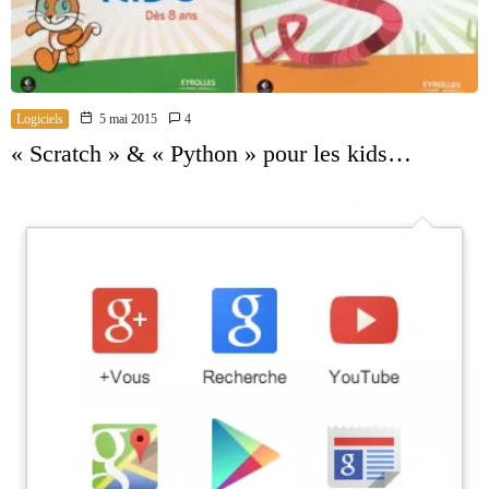
Logiciels
5 mai 2015
4
« Scratch » & « Python » pour les kids…