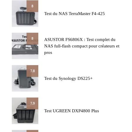
8
Test du NAS TerraMaster F4-425
8
ASUSTOR FS6806X : Test complet du
NAS full-flash compact pour créateurs et
pros
7.8
Test du Synology DS225+
7.9
Test UGREEN DXP4800 Plus