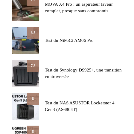
7.9
MOVA X4 Pro : un aspirateur laveur
complet, presque sans compromis
8.5
Test du NiPoGi AM06 Pro
7.8
Test du Synology DS925+, une transition
controversée
8
Test du NAS ASUSTOR Lockerstor 4
Gen3 (AS6804T)
8