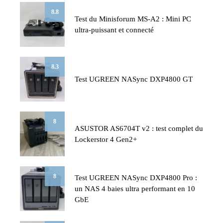
8.8
Test du Minisforum MS-A2 : Mini PC
ultra-puissant et connecté
8.3
Test UGREEN NASync DXP4800 GT
8
ASUSTOR AS6704T v2 : test complet du
Lockerstor 4 Gen2+
8
Test UGREEN NASync DXP4800 Pro :
un NAS 4 baies ultra performant en 10
GbE