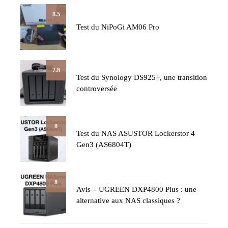
8.5
Test du NiPoGi AM06 Pro
7.8
Test du Synology DS925+, une transition
controversée
8
Test du NAS ASUSTOR Lockerstor 4
Gen3 (AS6804T)
8
Avis – UGREEN DXP4800 Plus : une
alternative aux NAS classiques ?