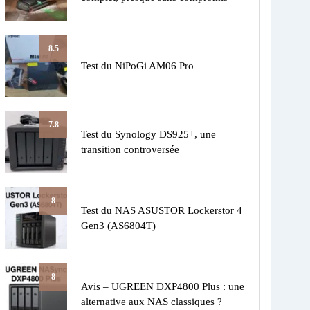
8.5
Test du NiPoGi AM06 Pro
7.8
Test du Synology DS925+, une
transition controversée
8
Test du NAS ASUSTOR Lockerstor 4
Gen3 (AS6804T)
8
Avis – UGREEN DXP4800 Plus : une
alternative aux NAS classiques ?