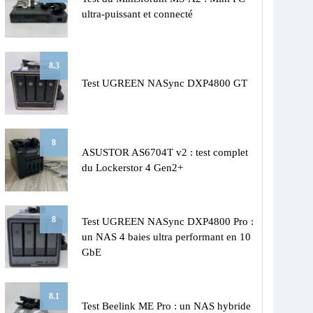
ultra-puissant et connecté
8.3
Test UGREEN NASync DXP4800 GT
8
ASUSTOR AS6704T v2 : test complet
du Lockerstor 4 Gen2+
8
Test UGREEN NASync DXP4800 Pro :
un NAS 4 baies ultra performant en 10
GbE
8.1
Test Beelink ME Pro : un NAS hybride