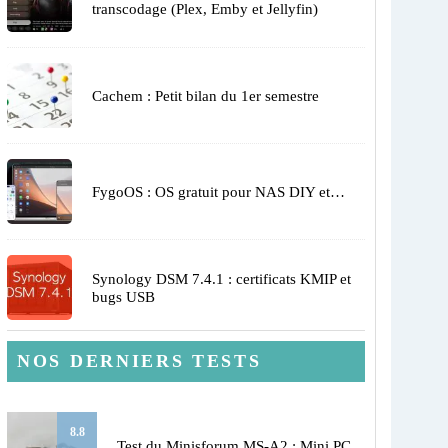
transcodage (Plex, Emby et Jellyfin)
Cachem : Petit bilan du 1er semestre
FygoOS : OS gratuit pour NAS DIY et…
Synology DSM 7.4.1 : certificats KMIP et
bugs USB
NOS DERNIERS TESTS
8.8
Test du Minisforum MS-A2 : Mini PC