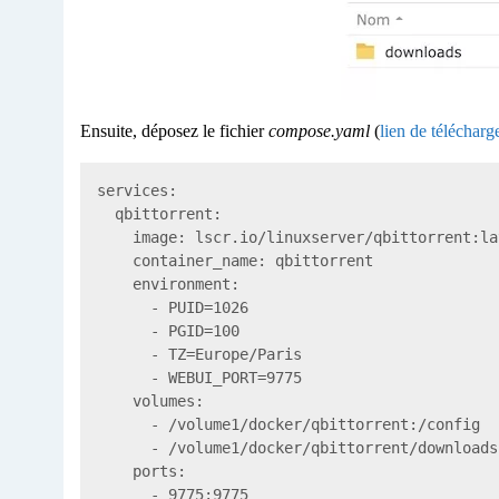
Ensuite, déposez le fichier
compose.yaml
(
lien de téléchar
services:

  qbittorrent:

    image: lscr.io/linuxserver/qbittorrent:lat
    container_name: qbittorrent

    environment:

      - PUID=1026

      - PGID=100

      - TZ=Europe/Paris

      - WEBUI_PORT=9775

    volumes:

      - /volume1/docker/qbittorrent:/config

      - /volume1/docker/qbittorrent/downloads
    ports:

      - 9775:9775
