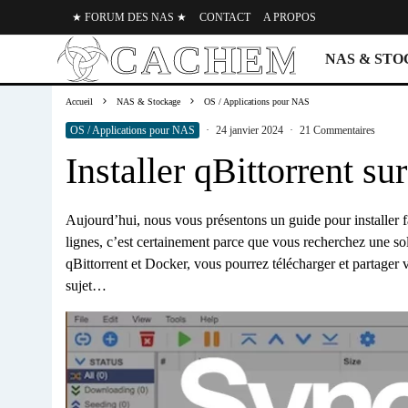
★ FORUM DES NAS ★
CONTACT
A PROPOS
NAS & ST
Accueil
NAS & Stockage
OS / Applications pour NAS
OS / Applications pour NAS
·
24 janvier 2024
·
21 Commentaires
Installer qBittorrent 
Aujourd’hui, nous vous présentons un guide pour installer 
lignes, c’est certainement parce que vous recherchez une so
qBittorrent et Docker, vous pourrez télécharger et partager
sujet…