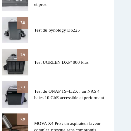
et pros
7.8
Test du Synology DS225+
7.9
Test UGREEN DXP4800 Plus
7.3
Test du QNAP TS-432X : un NAS 4
baies 10 GbE accessible et performant
7.9
MOVA X4 Pro : un aspirateur laveur
complet, presque sans compromis