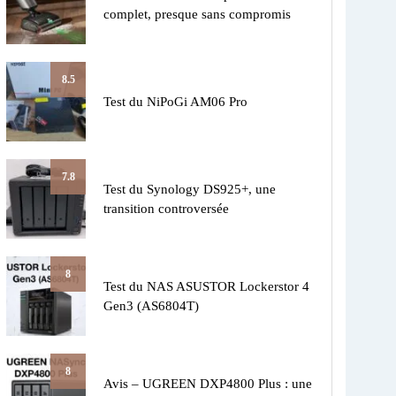
complet, presque sans compromis
8.5
Test du NiPoGi AM06 Pro
7.8
Test du Synology DS925+, une
transition controversée
8
Test du NAS ASUSTOR Lockerstor 4
Gen3 (AS6804T)
8
Avis – UGREEN DXP4800 Plus : une