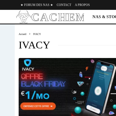
★ FORUM DES NAS ★
CONTACT
A PROPOS
NAS & ST
Accueil
IVACY
IVACY