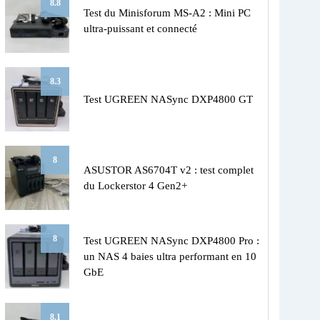
8.8
Test du Minisforum MS-A2 : Mini PC
ultra-puissant et connecté
8.3
Test UGREEN NASync DXP4800 GT
8
ASUSTOR AS6704T v2 : test complet
du Lockerstor 4 Gen2+
8
Test UGREEN NASync DXP4800 Pro :
un NAS 4 baies ultra performant en 10
GbE
8.1