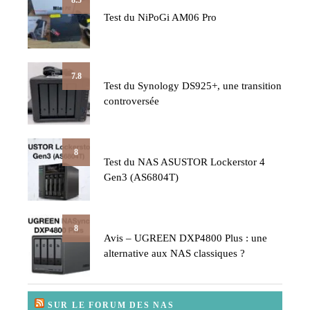
Test du NiPoGi AM06 Pro
7.8
Test du Synology DS925+, une transition
controversée
8
Test du NAS ASUSTOR Lockerstor 4
Gen3 (AS6804T)
8
Avis – UGREEN DXP4800 Plus : une
alternative aux NAS classiques ?
SUR LE FORUM DES NAS