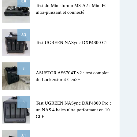
8.8
Test du Minisforum MS-A2 : Mini PC
ultra-puissant et connecté
8.3
Test UGREEN NASync DXP4800 GT
8
ASUSTOR AS6704T v2 : test complet
du Lockerstor 4 Gen2+
8
Test UGREEN NASync DXP4800 Pro :
un NAS 4 baies ultra performant en 10
GbE
8.1