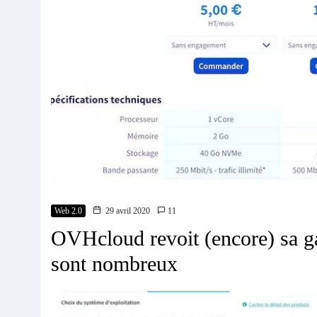
Web 2.0
29 avril 2020
11
OVHcloud revoit (encore) sa 
sont nombreux