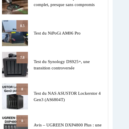
complet, presque sans compromis
8.5
Test du NiPoGi AM06 Pro
7.8
Test du Synology DS925+, une
transition controversée
8
Test du NAS ASUSTOR Lockerstor 4
Gen3 (AS6804T)
8
Avis – UGREEN DXP4800 Plus : une