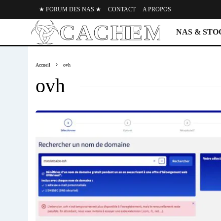
★ FORUM DES NAS ★
CONTACT
A PROPOS
NAS & ST
Accueil
ovh
ovh