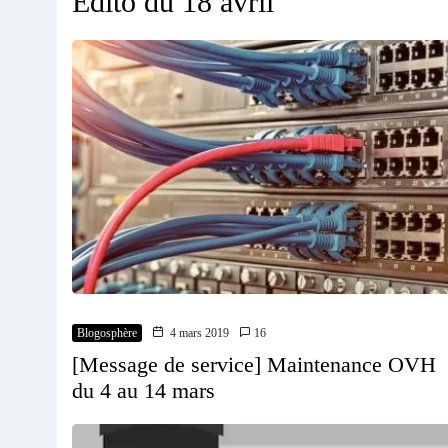
Edito du 18 avril
Blogosphère
4 mars 2019
16
[Message de service] Maintenance OVH
du 4 au 14 mars